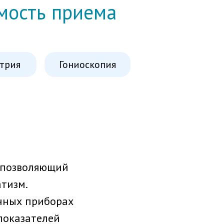
имость приема
трия
Гониоскопия
, позволяющий
тизм.
нных приборах
показателей