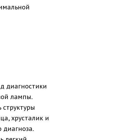
тимальной
од диагностики
вой лампы.
ь структуры
ца, хрусталик и
 диагноза.
ь легкий