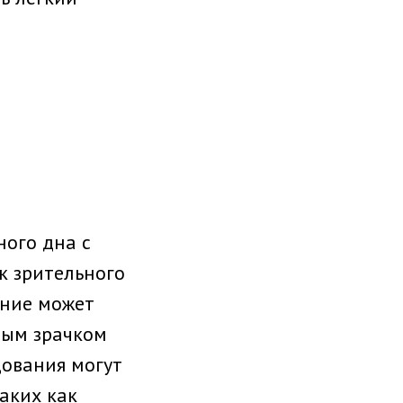
ного дна с
к зрительного
ание может
нным зрачком
дования могут
аких как