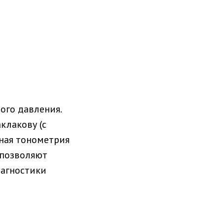
ого давления.
клакову (с
тная тонометрия
 позволяют
иагностики