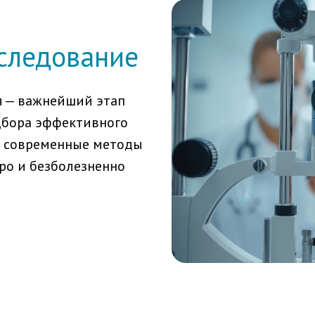
следование
я — важнейший этап
дбора эффективного
я современные методы
ро и безболезненно