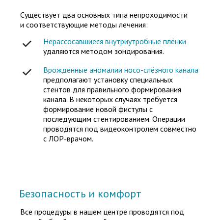
Существует два основных типа непроходимости
и соответствующие методы лечения:
Нерассосавшиеся внутриутробные плёнки
удаляются методом зондирования.
Врожденные аномалии носо-слёзного канала
предполагают установку специальных
стентов для правильного формирования
канала. В некоторых случаях требуется
формирование новой фистулы с
последующим стентированием. Операции
проводятся под видеоконтролем совместно
Стариковский
с ЛОР-врачом.
Дмитрий
Владимирович
Опыт работы более 18 лет
Врач офтальмолог высшей
квалификационной
Безопасность и комфорт
категории, офтальмохирург
Все процедуры в нашем центре проводятся под